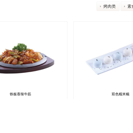
烤肉类
素
香辣牛筋
双色糯米糍