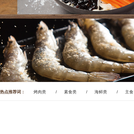
热点推荐词：
烤肉类
素食类
海鲜类
主食